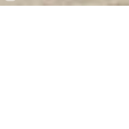
Két Sắt Ngân Hàng
-
Depository Safes
-
Két Sắt Thông Minh
LIBERTY Safes
Safe Box Mechanical Combination Dial Lock
Cologne Germany - Két Sắt Quận Ngô
Quyền đơn vị phân phối ủy quyền chính
hãng giá rẻ nhất
Im Bezirk Ngo Quyen in Haiphong finden Sie Tresore in
großen Lagerhäusern und bei Händlern, die auf den Vertrieb
von Tresoren spezialisiert sind. Basierend auf den
Suchinformationen finden Sie hier einige Vorschläge:
Echtes, günstiges Tresorlager in Hai Phong:
Adresse: Le Hong Phong Straße, Ngo Quyen Bezirk,
Hai Phong Stadt. Sie können uns über die Hotline