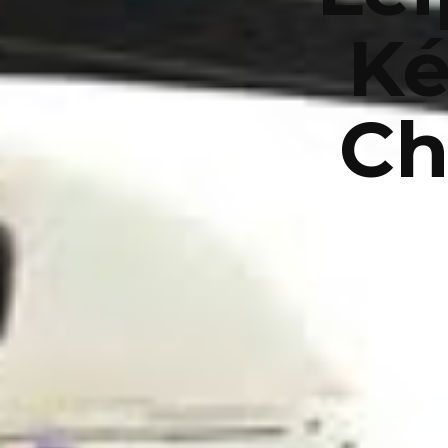
Ké
Ch