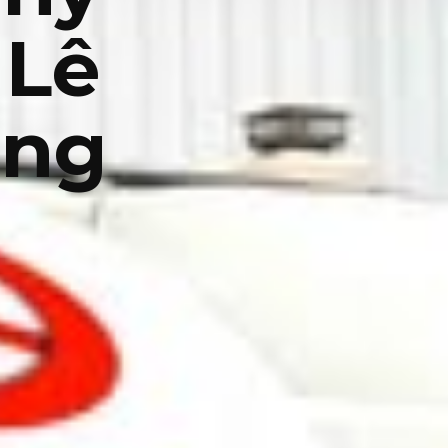
 Lê
ung