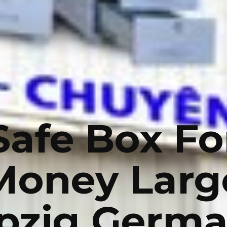
Safe Box Fo
Money Larg
ipzig Germa