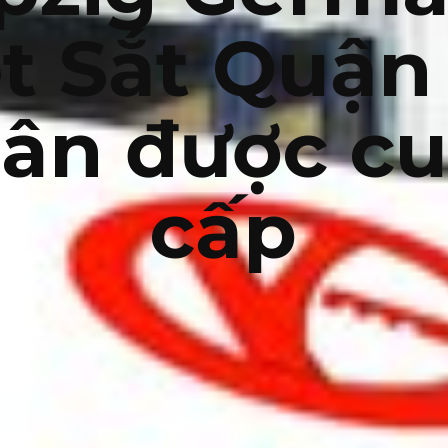
t Sắt Quận
ân được c
cấp