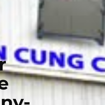
r
e
ny-