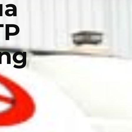
ua
TP
ợng