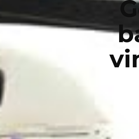
G
b
vi