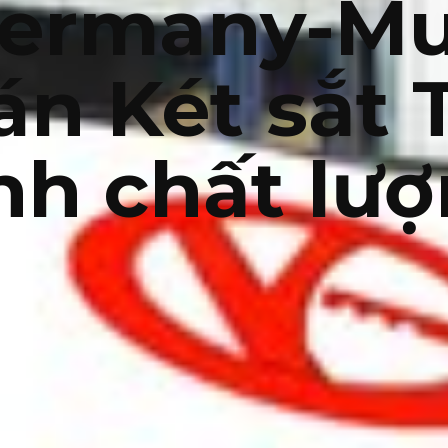
ermany-M
án Két sắt 
nh chất lư