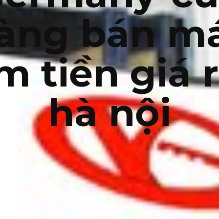
àng bán m
m tiền giá r
hà nội