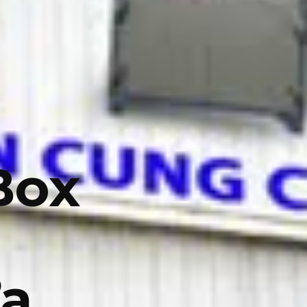
Box
a