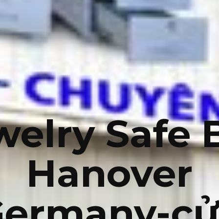
welry Safe 
Hanover
Germany-cử