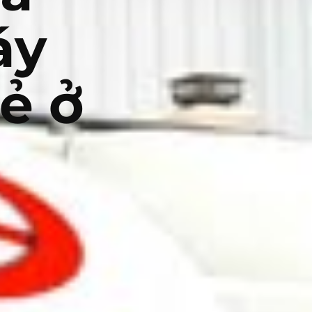
áy
ẻ ở