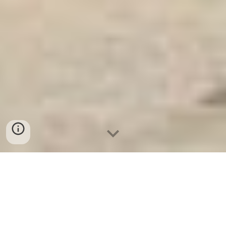
Ket Sat Ngan Hang
-
Safes Box
Company
-
Két Sắt Thông Minh
LIBERTY Safe LB68 Pro