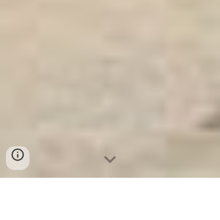
Ket Sat An Toan
-
Big Safe
-
LIBERTY Safe
-
Ket Sat Viet
Tiep
-
Ket Sat Ngan Hang