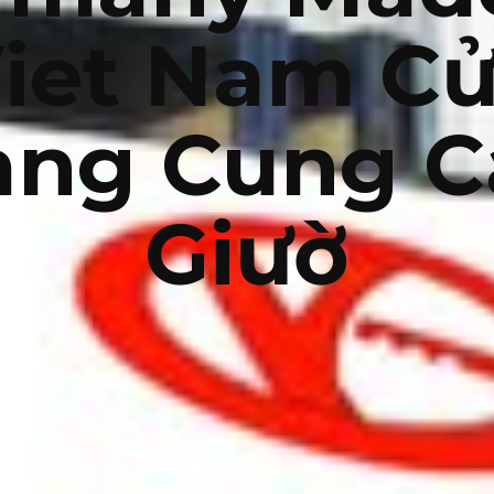
iet Nam C
àng Cung C
Giườ