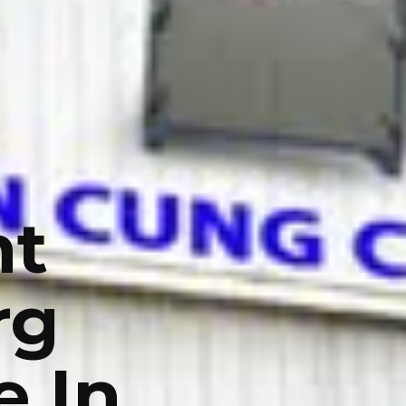
nt
rg
 In