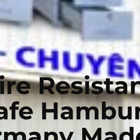
ire Resista
afe Hambu
rmany Made