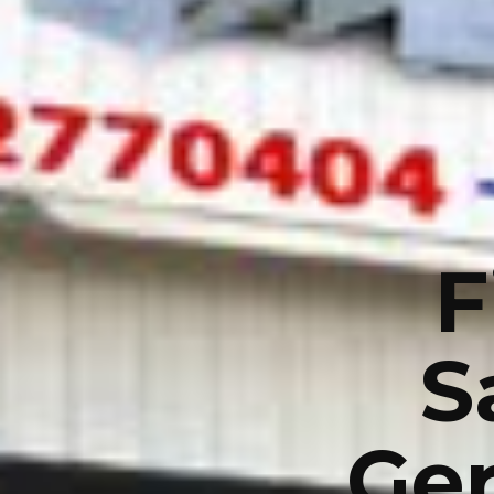
F
S
Ge