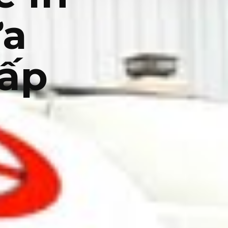
ửa
ấp