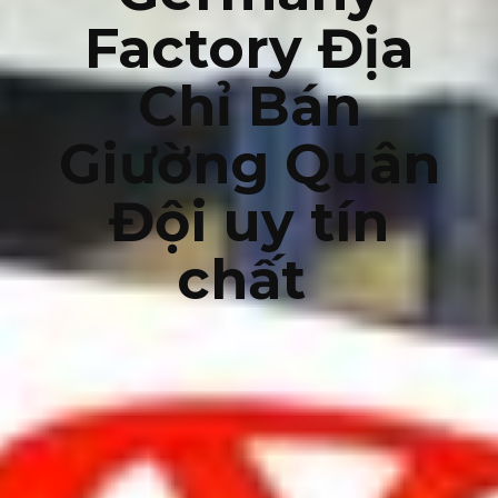
Factory Địa
Chỉ Bán
Giường Quân
Đội uy tín
chất