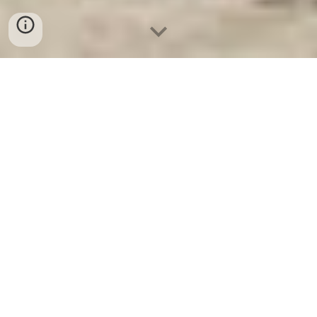
Két Sắt An Toàn
-
Big Safe
-
LIBERTY Safe
-
Két Sắt Việt
Tiệp
-
Két Sắt Ngân Hàng
Home Safes Cologne Germany Factory Địa Chỉ Bán
Giường Quân Đội uy tín chất lượng ủy quyền