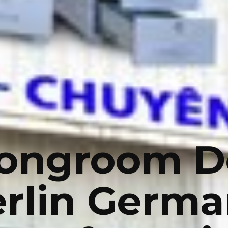
rongroom D
rlin Germ