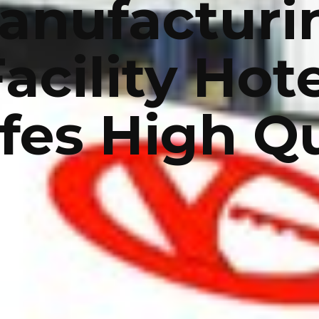
anufacturi
acility Hot
fes High Q