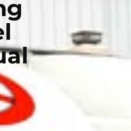
ng
el
ual