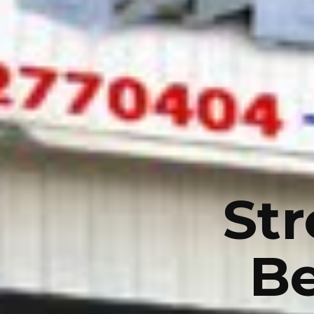
St
Be