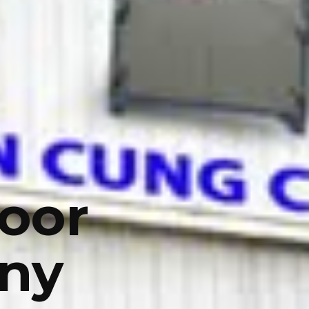
oor
any