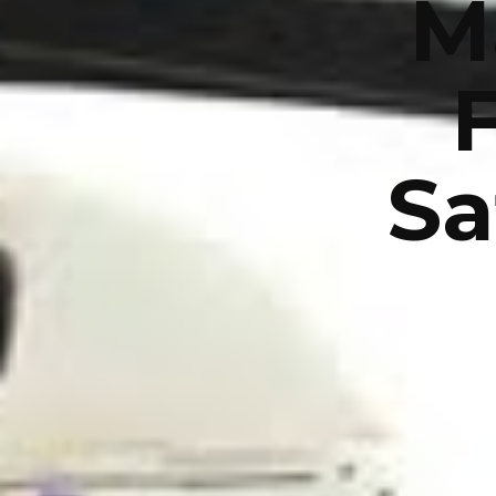
M
F
Sa