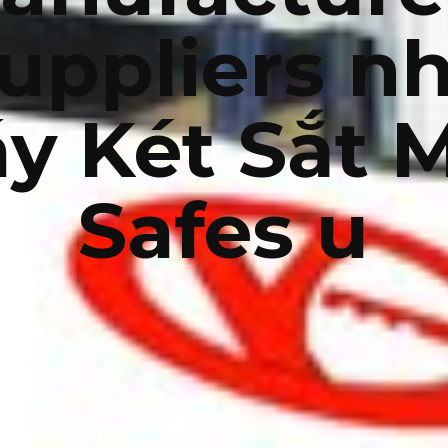
uppliers n
y Két Sắt M
Safes u