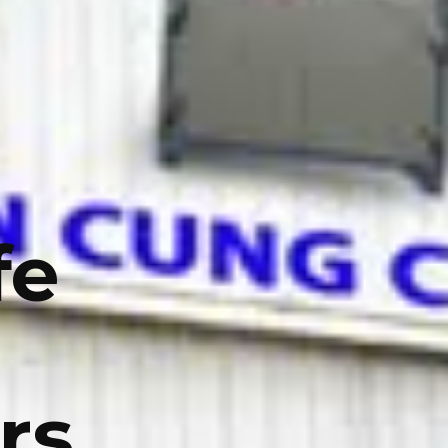
fe
rs