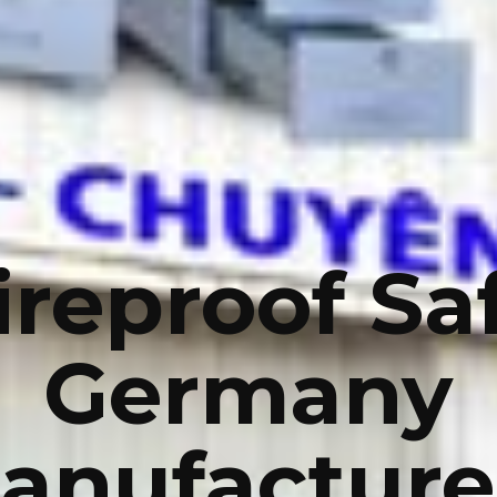
ireproof Sa
Germany
anufacture