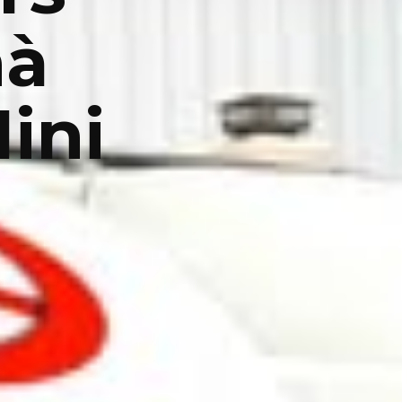
hà
ini