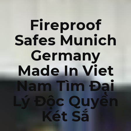
Fireproof
Safes Munich
Germany
Made In Viet
Nam Tìm Đại
Lý Độc Quyền
Két Sắ