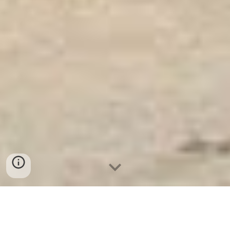
Ket Sat Ngan Hang
-
Luxury Safes Box
-
Két Sắt Thông Minh
LIBERTY Safe LB58 Pro