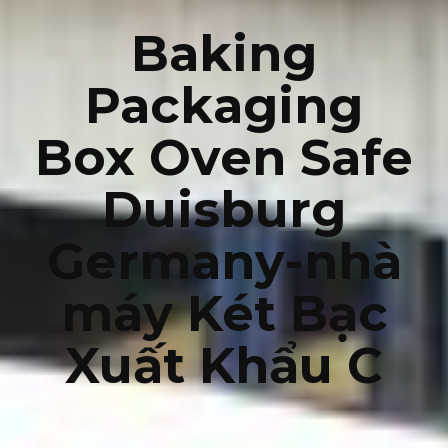
Baking
Packaging
Box Oven Safe
Duisburg
Germany-nhà
máy Két Bạc
Xuất Khẩu C