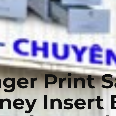
nger Print S
ney Insert 