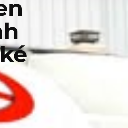
en
nh
ké