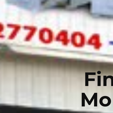
Fi
Mo