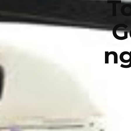
T
G
n