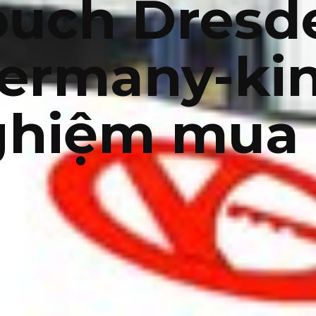
ouch Dresd
ermany-ki
ghiệm mua 