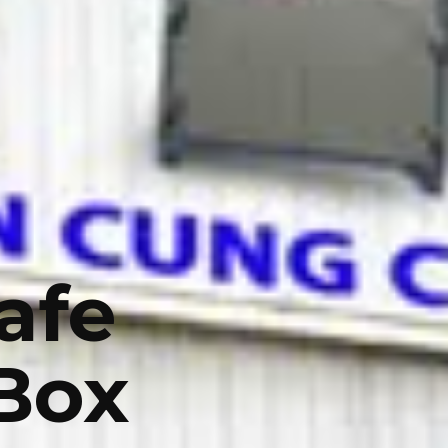
afe
Box