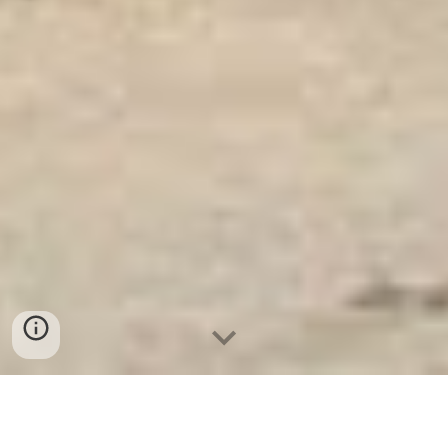
Két Sắt Ngân Hàng
-
Office Safes
-
Két Sắt Thông Minh LIBERTY