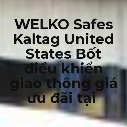
WELKO Safes
Kaltag United
States Bốt
điều khiển
giao thông giá
ưu đãi tại