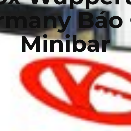
rmany Báo 
Minibar