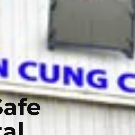
Safe
al