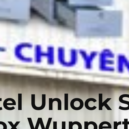
el Unlock 
ox Wuppert