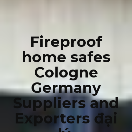
Fireproof
home safes
Cologne
Germany
Suppliers and
Exporters đại