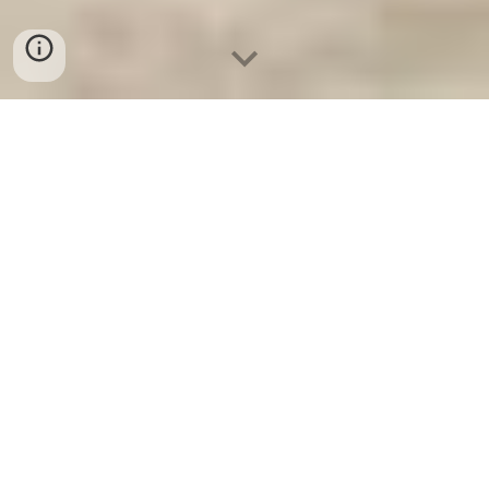
Két Sắt Gia Đình WELKO
-
Fire Resistant Cabinets
-
LIBERTY
Safe
-
LIBERTY Safe
-
Két Sắt Ngân Hàng
-
Két Sắt Việt Tiệp
Fireproof home safes Cologne Germany Suppliers and
Exporters đại lý Bank Safes Factory chính hãng toàn quốc
được ủy trực tiếp